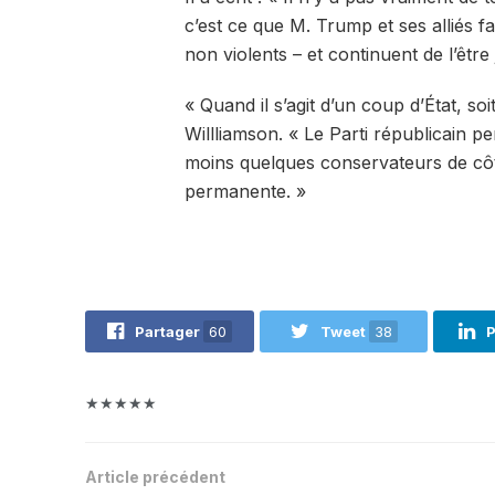
c’est ce que M. Trump et ses alliés f
non violents – et continuent de l’être
« Quand il s’agit d’un coup d’État, so
Willliamson. « Le Parti républicain
moins quelques conservateurs de côt
permanente. »
Partager
60
Tweet
38
P
★★★★★
Article précédent