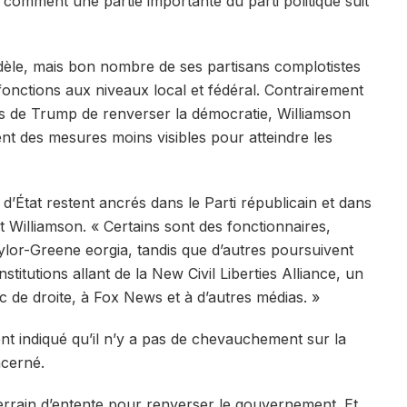
comment une partie importante du parti politique suit
fidèle, mais bon nombre de ses partisans complotistes
e fonctions aux niveaux local et fédéral. Contrairement
es de Trump de renverser la démocratie, Williamson
ent des mesures moins visibles pour atteindre les
 d’État restent ancrés dans le Parti républicain et dans
 Williamson. « Certains sont des fonctionnaires,
lor-Greene eorgia, tandis que d’autres poursuivent
stitutions allant de la New Civil Liberties Alliance, un
c de droite, à Fox News et à d’autres médias. »
nt indiqué qu’il n’y a pas de chevauchement sur la
ncerné.
e terrain d’entente pour renverser le gouvernement. Et