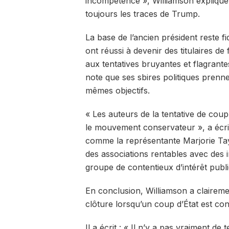
incompétence », Williamson explique 
toujours les traces de Trump.
La base de l’ancien président reste 
ont réussi à devenir des titulaires d
aux tentatives bruyantes et flagrant
note que ses sbires politiques prenn
mêmes objectifs.
« Les auteurs de la tentative de coup
le mouvement conservateur », a écrit
comme la représentante Marjorie Tay
des associations rentables avec des in
groupe de contentieux d’intérêt publi
En conclusion, Williamson a claireme
clôture lorsqu’un coup d’État est co
Il a écrit : « Il n’y a pas vraiment d