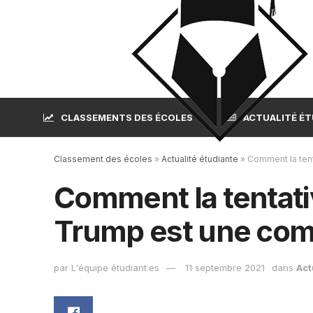
CLASSEMENTS DES ÉCOLES
ACTUALITÉ É
Classement des écoles
»
Actualité étudiante
»
Comment la tent
Comment la tentati
Trump est une com
par
L'équipe étudiant.es
11 septembre 2021
dans
Act