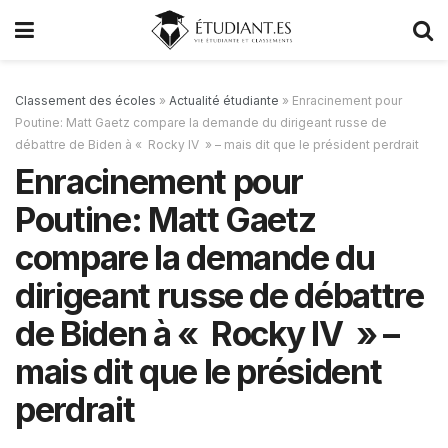
Classement des écoles
»
Actualité étudiante
»
Enracinement pour
Poutine: Matt Gaetz compare la demande du dirigeant russe de
débattre de Biden à « Rocky IV » – mais dit que le président perdrait
Enracinement pour
Poutine: Matt Gaetz
compare la demande du
dirigeant russe de débattre
de Biden à « Rocky IV » –
mais dit que le président
perdrait