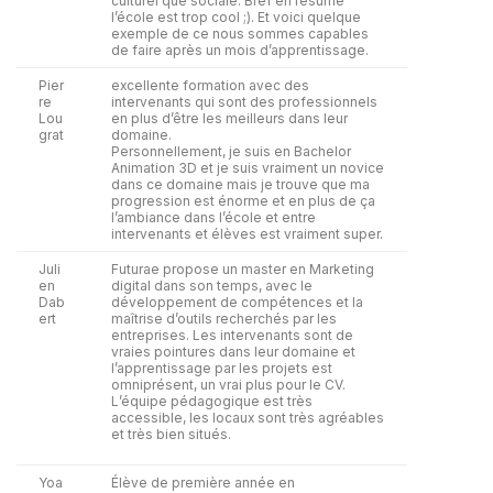
culturel que sociale. Bref en résumé
l’école est trop cool ;). Et voici quelque
exemple de ce nous sommes capables
de faire après un mois d’apprentissage.
Pier
excellente formation avec des
re
intervenants qui sont des professionnels
Lou
en plus d’être les meilleurs dans leur
grat
domaine.
Personnellement, je suis en Bachelor
Animation 3D et je suis vraiment un novice
dans ce domaine mais je trouve que ma
progression est énorme et en plus de ça
l’ambiance dans l’école et entre
intervenants et élèves est vraiment super.
Juli
Futurae propose un master en Marketing
en
digital dans son temps, avec le
Dab
développement de compétences et la
ert
maîtrise d’outils recherchés par les
entreprises. Les intervenants sont de
vraies pointures dans leur domaine et
l’apprentissage par les projets est
omniprésent, un vrai plus pour le CV.
L’équipe pédagogique est très
accessible, les locaux sont très agréables
et très bien situés.
Yoa
Élève de première année en