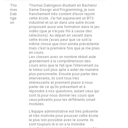
Tho
Thomas Dabrigeon étudiant en Bachelor
mas
Game Design and Programming, je suis
Dab
franchement très content d’avoir rejoint
rige
cette école. J’ai fait auparavant un BTS
on
industriel et un an dans une autre école
proposant aussi une formation dans le jeu
vidéo (que je n’ai pas fini à cause des
sélections). Au départ en venant dans
cette école j’avais peur que ce soit la
même chose que mon année précédente
mais c’est la première fois que je me plais
en cours.
Les classes avec un nombre réduit aide
grandement à la compréhension des
cours ainsi que le fait que l’intervenant ou
le tuteur soit plus apte à aider de manière
plus personnelle. Ensuite pour parler des
intervenants, ils sont tous très
intéressants et prennent plaisir à nous
parler de ce qu’ils présentent et à
répondre à nos questions, autant ceux qui
sont là pour nous donner les cours que
ceux présents pour les différents smart
modules.
L’équipe administrative est très présente
et très motivée pour pousser cette école
le plus loin possible avec le sourire. Ils
sont toujours là si on a la moindre