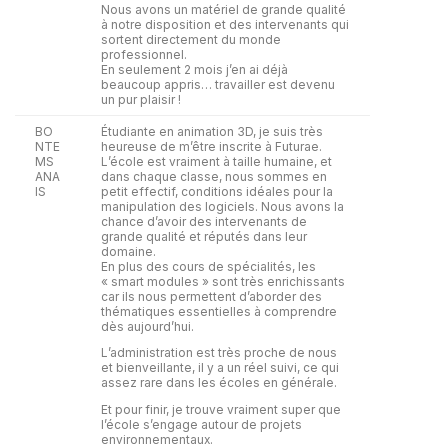
Nous avons un matériel de grande qualité
à notre disposition et des intervenants qui
sortent directement du monde
professionnel.
En seulement 2 mois j’en ai déjà
beaucoup appris… travailler est devenu
un pur plaisir !
BO
Étudiante en animation 3D, je suis très
NTE
heureuse de m’être inscrite à Futurae.
MS
L’école est vraiment à taille humaine, et
ANA
dans chaque classe, nous sommes en
IS
petit effectif, conditions idéales pour la
manipulation des logiciels. Nous avons la
chance d’avoir des intervenants de
grande qualité et réputés dans leur
domaine.
En plus des cours de spécialités, les
« smart modules » sont très enrichissants
car ils nous permettent d’aborder des
thématiques essentielles à comprendre
dès aujourd’hui.
L’administration est très proche de nous
et bienveillante, il y a un réel suivi, ce qui
assez rare dans les écoles en générale.
Et pour finir, je trouve vraiment super que
l’école s’engage autour de projets
environnementaux.