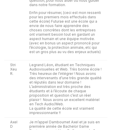
question, pour nous aider ou nous guider
dans notre formation.
Enfin pour résumer, (ceci est mon ressenti
pour les premiers mois effectués dans
cette école) Futurae est une école qui a
envie de nous faire apprendre des
choses concrètes dont les entreprises
ont vraiment besoin tout en gardant un
aspect humain et une équipe motivée.
(avec en bonus un aspect prononcé pour
l’écologie, la protection animale, etc qui
est un gros plus au vu des enjeux actuels)
Stri
Legrand Léon, étudiant en Techniques
Xeu
Audiovisuelles et Web. Très bonne école !
R.
Très heureux de l’intégrer ! Nous avons
des intervenants d’une très grande qualité
et réputés dans leur domaine !
L’administration est très proche des
étudiants et à l’écoute de chaque
proposition et question c’est un réel
plaisir ! Nous avons un excellent matériel
en Tech Audio/Web.
La qualité de cette école est vraiment
impressionnante !!
Axel
Je m’appel Dambournet Axel et je suis en
D
première année de Bachelor Game