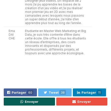
Designer jeux vidéos. En l’espace de 2
mois j’ai pu apprendre les bases de la
création d’un jeu vidéo et j’ai pu réaliser
mon premier jeu en 2D avec mes
camarades avec lesquels nous passons
un super début d’année, j’ai hâte d’en
apprendre plus tout au long de l’année.
Ema
Etudiante en Master Web Marketing et Big
DAI
Data, je suis très contente d’être dans
CHE
cette école. Elle offre à tous les étudiants
un réseau d’entreprises, des cours
innovants et dispensés par des
professionnels, différents projets, et
toujours avec une approche écologique.
Partager
60
Tweet
38
Partager
11
Envoyer
Envoyer