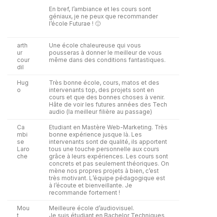
En bref, l’ambiance et les cours sont
géniaux, je ne peux que recommander
l’école Futurae ! 🙂
arth
Une école chaleureuse qui vous
ur
pousseras à donner le meilleur de vous
cour
même dans des conditions fantastiques.
dil
Hug
Très bonne école, cours, matos et des
o
intervenants top, des projets sont en
cours et que des bonnes choses à venir.
Hâte de voir les futures années des Tech
audio (la meilleur filière au passage)
Ca
Etudiant en Mastère Web-Marketing. Très
mbi
bonne expérience jusque là. Les
se
intervenants sont de qualité, ils apportent
Laro
tous une touche personnelle aux cours
che
grâce à leurs expériences. Les cours sont
concrets et pas seulement théoriques. On
mène nos propres projets à bien, c’est
très motivant. L’équipe pédagogique est
à l’écoute et bienveillante. Je
recommande fortement !
Mou
Meilleure école d’audiovisuel.
t
Je suis étudiant en Bachelor Techniques