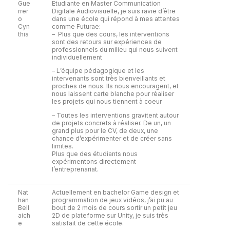
Gue
Etudiante en Master Communication
rrer
Digitale Audiovisuelle, je suis ravie d’être
o
dans une école qui répond à mes attentes
Cyn
comme Futurae:
thia
– Plus que des cours, les interventions
sont des retours sur expériences de
professionnels du milieu qui nous suivent
individuellement
– L’équipe pédagogique et les
intervenants sont très bienveillants et
proches de nous. Ils nous encouragent, et
nous laissent carte blanche pour réaliser
les projets qui nous tiennent à coeur
– Toutes les interventions gravitent autour
de projets concrets à réaliser. De un, un
grand plus pour le CV, de deux, une
chance d’expérimenter et de créer sans
limites.
Plus que des étudiants nous
expérimentons directement
l’entreprenariat.
Nat
Actuellement en bachelor Game design et
han
programmation de jeux vidéos, j’ai pu au
Bell
bout de 2 mois de cours sortir un petit jeu
aich
2D de plateforme sur Unity, je suis très
e
satisfait de cette école.