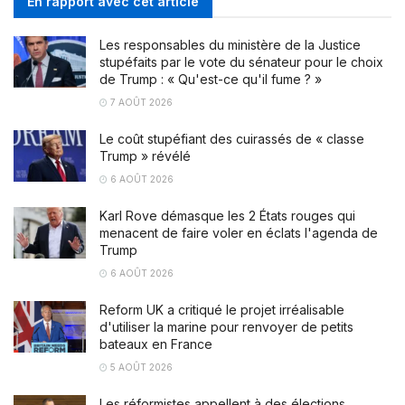
En rapport avec cet article
Les responsables du ministère de la Justice
stupéfaits par le vote du sénateur pour le choix
de Trump : « Qu'est-ce qu'il fume ? »
7 AOÛT 2026
Le coût stupéfiant des cuirassés de « classe
Trump » révélé
6 AOÛT 2026
Karl Rove démasque les 2 États rouges qui
menacent de faire voler en éclats l'agenda de
Trump
6 AOÛT 2026
Reform UK a critiqué le projet irréalisable
d'utiliser la marine pour renvoyer de petits
bateaux en France
5 AOÛT 2026
Les réformistes appellent à des élections