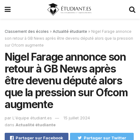
Classement des écoles
»
Actualité étudiante
»
Nigel Farage annonce
son retour à GB News après être devenu député alors que la pression
sur Ofcom augmente
Nigel Farage annonce son
retour à GB News après
être devenu député alors
que la pression sur Ofcom
augmente
par
L'équipe étudiant.es
15 juillet 2024
dans
Actualité étudiante
Partager sur Facebook
Partager sur Twitter