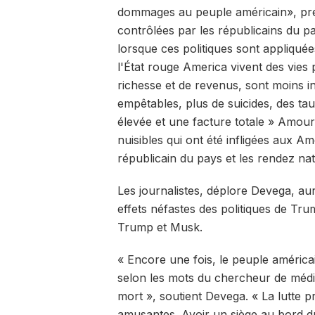
dommages au peuple américain», prév
contrôlées par les républicains du p
lorsque ces politiques sont appliquée
l'État rouge America vivent des vies
richesse et de revenus, sont moins in
empêtables, plus de suicides, des ta
élevée et une facture totale » Amoura
nuisibles qui ont été infligées aux Am
républicain du pays et les rendez na
Les journalistes, déplore Devega, au
effets néfastes des politiques de Tru
Trump et Musk.
« Encore une fois, le peuple américai
selon les mots du chercheur de médi
mort », soutient Devega. « La lutte p
amusantes. Avoir un siège au bord du 