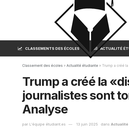
CLASSEMENTS DES ÉCOLES
ACTUALITÉ É
Classement des écoles
»
Actualité étudiante
»
Trump a créé la 
Trump a créé la «dis
journalistes sont t
Analyse
par
L'équipe étudiant.es
13 juin 2025
dans
Actualité