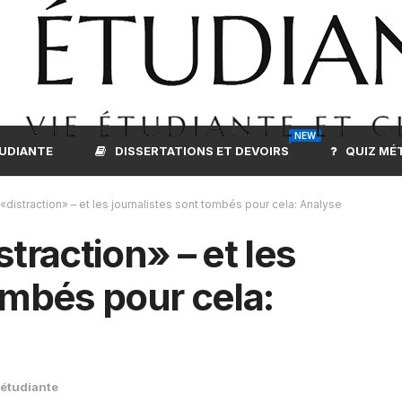
NEW
TUDIANTE
DISSERTATIONS ET DEVOIRS
QUIZ MÉ
«distraction» – et les journalistes sont tombés pour cela: Analyse
traction» – et les
ombés pour cela:
 étudiante