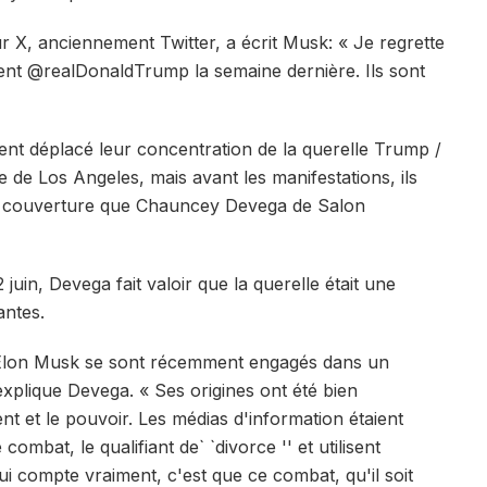
ur X, anciennement Twitter, a écrit Musk: « Je regrette
ident @realDonaldTrump la semaine dernière. Ils sont
ent déplacé leur concentration de la querelle Trump /
e de Los Angeles, mais avant les manifestations, ils
 la couverture que Chauncey Devega de Salon
 juin, Devega fait valoir que la querelle était une
antes.
t Elon Musk se sont récemment engagés dans un
 explique Devega. « Ses origines ont été bien
ent et le pouvoir. Les médias d'information étaient
ombat, le qualifiant de` `divorce '' et utilisent
i compte vraiment, c'est que ce combat, qu'il soit