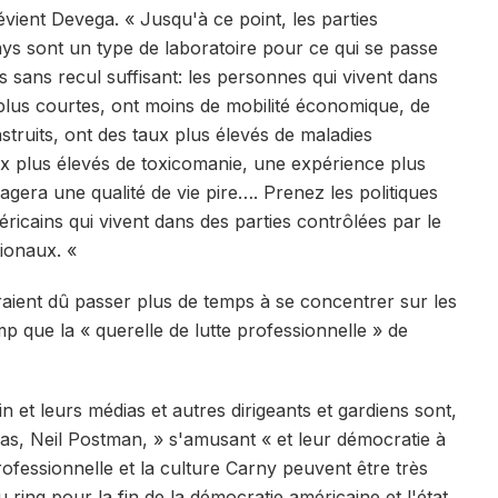
ient Devega. « Jusqu'à ce point, les parties
ays sont un type de laboratoire pour ce qui se passe
s sans recul suffisant: les personnes qui vivent dans
 plus courtes, ont moins de mobilité économique, de
struits, ont des taux plus élevés de maladies
ux plus élevés de toxicomanie, une expérience plus
gera une qualité de vie pire…. Prenez les politiques
éricains qui vivent dans des parties contrôlées par le
tionaux. «
raient dû passer plus de temps à se concentrer sur les
mp que la « querelle de lutte professionnelle » de
n et leurs médias et autres dirigeants et gardiens sont,
as, Neil Postman, » s'amusant « et leur démocratie à
rofessionnelle et la culture Carny peuvent être très
ring pour la fin de la démocratie américaine et l'état