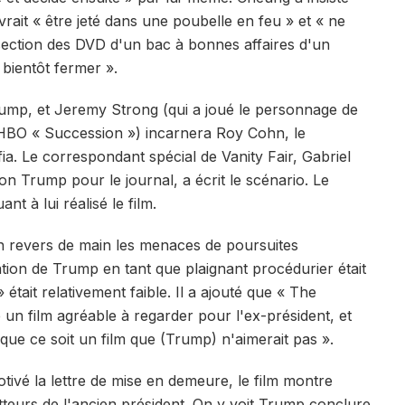
vrait « être jeté dans une poubelle en feu » et « ne
ection des DVD d'un bac à bonnes affaires d'un
 bientôt fermer ».
rump, et Jeremy Strong (qui a joué le personnage de
 HBO « Succession ») incarnera Roy Cohn, le
fia. Le correspondant spécial de Vanity Fair, Gabriel
on Trump pour le journal, a écrit le scénario. Le
nt à lui réalisé le film.
n revers de main les menaces de poursuites
tation de Trump en tant que plaignant procédurier était
était relativement faible. Il a ajouté que « The
 un film agréable à regarder pour l'ex-président, et
que ce soit un film que (Trump) n'aimerait pas ».
tivé la lettre de mise en demeure, le film montre
tteurs de l'ancien président. On y voit Trump conclure