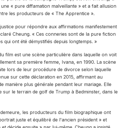
 une « pure diffamation malveillante » et a fait allusion
ontre les producteurs de « The Apprentice ».
 justice pour répondre aux affirmations manifestement
éclaré Cheung. « Ces conneries sont de la pure fiction
s qui ont été démystifiés depuis longtemps. »
 film est une scène particulière dans laquelle on voit
llement sa première femme, Ivana, en 1990. La scène
aite lors de leur procédure de divorce selon laquelle
venue sur cette déclaration en 2015, affirmant au
e de manière plus générale pendant leur mariage. Elle
e sur le terrain de golf de Trump à Bedminster, dans le
n demeure, les producteurs du film biographique ont
 portrait juste et équilibré de l'ancien président » et
ie et décide ensuite » par lui-même. Cheung a insisté