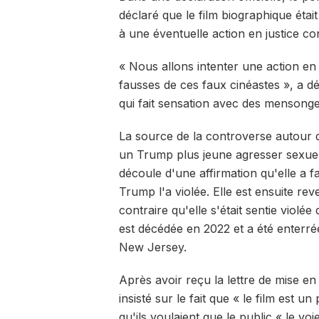
déclaré que le film biographique était
à une éventuelle action en justice c
« Nous allons intenter une action en
fausses de ces faux cinéastes », a d
qui fait sensation avec des mensonge
La source de la controverse autour du
un Trump plus jeune agresser sexue
découle d'une affirmation qu'elle a f
Trump l'a violée. Elle est ensuite re
contraire qu'elle s'était sentie violé
est décédée en 2022 et a été enterré
New Jersey.
Après avoir reçu la lettre de mise e
insisté sur le fait que « le film est un
qu'ils voulaient que le public « le vo