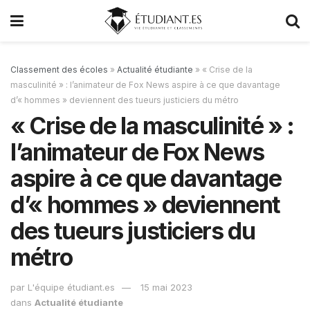
Classement des écoles
»
Actualité étudiante
»
« Crise de la
masculinité » : l’animateur de Fox News aspire à ce que davantage
d’« hommes » deviennent des tueurs justiciers du métro
« Crise de la masculinité » :
l’animateur de Fox News
aspire à ce que davantage
d’« hommes » deviennent
des tueurs justiciers du
métro
par
L'équipe étudiant.es
15 mai 2023
dans
Actualité étudiante