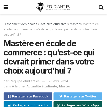
Classement des écoles
»
Actualité étudiante
»
Master
»
Mastère en
école de commerce : qu’est-ce qui devrait primer dans votre choix
aujourd’hui ?
Mastère en école de
commerce : qu’est-ce qui
devrait primer dans votre
choix aujourd’hui ?
par
L'équipe étudiant.es
26 avril 2024
dans
A la une
,
Actualité étudiante
,
Master
Partager sur Facebook
Partager sur Twitter
Partager sur Linkedin
Partager sur WhatsApp