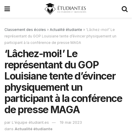
Classement des écoles
»
Actualité étudiante
»
‘Lâchez-moi!’ Le
représentant du GOP Louisiane tente d’évincer physiquement un
participant à la conférence de presse MAGA
‘Lâchez-moi!’ Le
représentant du GOP
Louisiane tente d’évincer
physiquement un
participant à la conférence
de presse MAGA
par
L'équipe étudiant.es
19 mai 2023
dans
Actualité étudiante