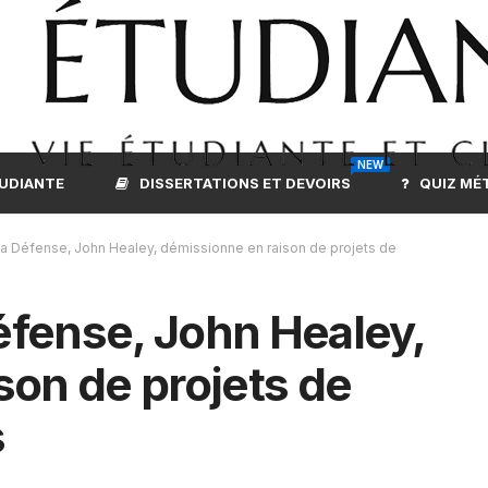
NEW
TUDIANTE
DISSERTATIONS ET DEVOIRS
QUIZ MÉ
 la Défense, John Healey, démissionne en raison de projets de
Défense, John Healey,
son de projets de
s