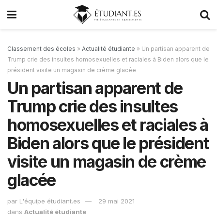
Classement des écoles
»
Actualité étudiante
»
Un partisan apparent de
Trump crie des insultes homosexuelles et raciales à Biden alors que le
président visite un magasin de crème glacée
Un partisan apparent de
Trump crie des insultes
homosexuelles et raciales à
Biden alors que le président
visite un magasin de crème
glacée
par
L'équipe étudiant.es
29 mai 2021
dans
Actualité étudiante