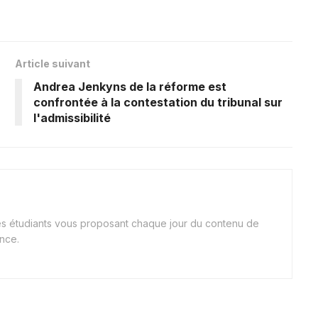
Article suivant
Andrea Jenkyns de la réforme est
confrontée à la contestation du tribunal sur
l'admissibilité
nes étudiants vous proposant chaque jour du contenu de
ance.