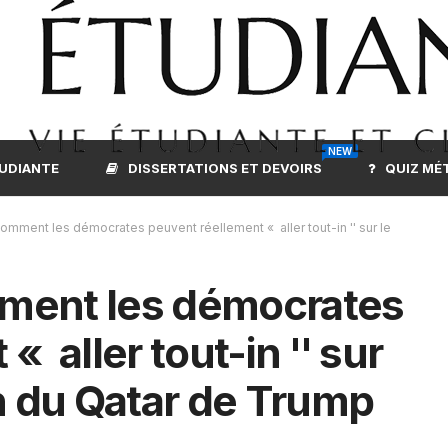
NEW
TUDIANTE
DISSERTATIONS ET DEVOIRS
QUIZ MÉ
comment les démocrates peuvent réellement « aller tout-in '' sur le
mment les démocrates
 aller tout-in '' sur
on du Qatar de Trump