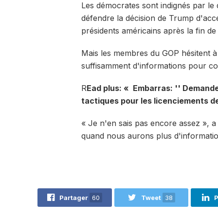
Les démocrates sont indignés par le 
défendre la décision de Trump d'acce
présidents américains après la fin d
Mais les membres du GOP hésitent à c
suffisamment d'informations pour c
R
Ead plus:
« Embarras: '' Demande
tactiques pour les licenciements 
« Je n'en sais pas encore assez », a
quand nous aurons plus d'information
Partager
60
Tweet
38
P