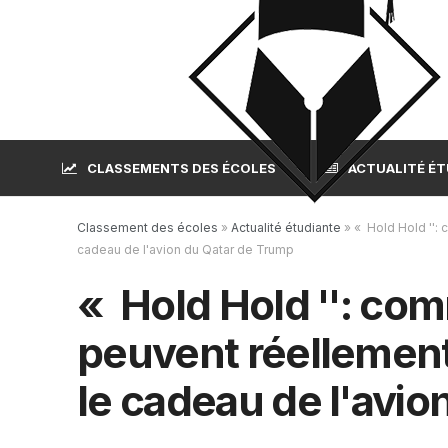
CLASSEMENTS DES ÉCOLES
ACTUALITÉ É
Classement des écoles
»
Actualité étudiante
»
« Hold Hold '': 
cadeau de l'avion du Qatar de Trump
« Hold Hold '': co
peuvent réellement «
le cadeau de l'avi