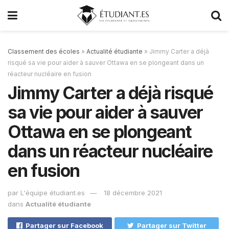
Classement des écoles
»
Actualité étudiante
»
Jimmy Carter a déjà
risqué sa vie pour aider à sauver Ottawa en se plongeant dans un
réacteur nucléaire en fusion
Jimmy Carter a déjà risqué
sa vie pour aider à sauver
Ottawa en se plongeant
dans un réacteur nucléaire
en fusion
par
L'équipe étudiant.es
18 décembre 2021
dans
Actualité étudiante
Partager sur Facebook
Partager sur Twitter