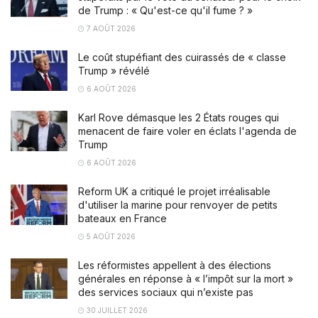
de Trump : « Qu'est-ce qu'il fume ? »
7 AOÛT 2026
Le coût stupéfiant des cuirassés de « classe
Trump » révélé
6 AOÛT 2026
Karl Rove démasque les 2 États rouges qui
menacent de faire voler en éclats l'agenda de
Trump
6 AOÛT 2026
Reform UK a critiqué le projet irréalisable
d'utiliser la marine pour renvoyer de petits
bateaux en France
5 AOÛT 2026
Les réformistes appellent à des élections
générales en réponse à « l’impôt sur la mort »
des services sociaux qui n’existe pas
30 JUILLET 2026