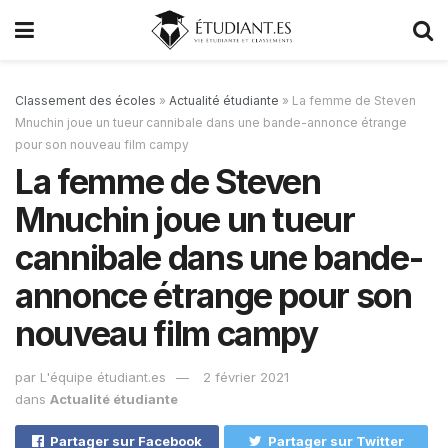
Classement des écoles
»
Actualité étudiante
»
La femme de Steven
Mnuchin joue un tueur cannibale dans une bande-annonce étrange
pour son nouveau film campy
La femme de Steven
Mnuchin joue un tueur
cannibale dans une bande-
annonce étrange pour son
nouveau film campy
par
L'équipe étudiant.es
2 février 2021
dans
Actualité étudiante
Partager sur Facebook
Partager sur Twitter