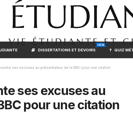
NEW
TUDIANTE
DISSERTATIONS ET DEVOIRS
QUIZ MÉ
résente ses excuses au présentateur de la BBC pour une citation
ente ses excuses au
BBC pour une citation