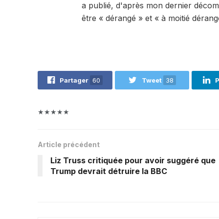
a publié, d'après mon dernier décom
être « dérangé » et « à moitié dérang
Partager
60
Tweet
38
P
★★★★★
Article précédent
Liz Truss critiquée pour avoir suggéré que
Trump devrait détruire la BBC