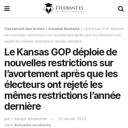
Classement des écoles
»
Actualité étudiante
»
Le Kansas GOP déploie
de nouvelles restrictions sur l’avortement après que les électeurs ont
rejeté les mêmes restrictions l’année dernière
Le Kansas GOP déploie de
nouvelles restrictions sur
l’avortement après que les
électeurs ont rejeté les
mêmes restrictions l’année
dernière
par
L'équipe étudiant.es
23 janvier 2023
dans
Actualité étudiante