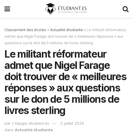
Classement des écoles
»
Actualité étudiante
»
Le militant réformateur
admet que Nigel Farage doit trouver de « meilleures réponses » aux
questions sur le don de 5 millions de livres sterling
Le militant réformateur
admet que Nigel Farage
doit trouver de « meilleures
réponses » aux questions
sur le don de 5 millions de
livres sterling
par
L'équipe étudiant.es
2 juillet 2026
dans
Actualité étudiante