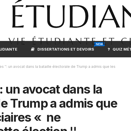
NEW
TUDIANTE
DISSERTATIONS ET DEVOIRS
QUIZ MÉ
 '': un avocat dans la bataille électorale de Trump a admis que les
 un avocat dans la
 de Trump a admis que
ciaires « ne