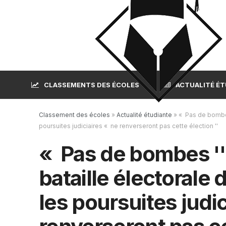
CLASSEMENTS DES ÉCOLES
ACTUALITÉ É
Classement des écoles
»
Actualité étudiante
»
« Pas de bombes
poursuites judiciaires « ne renverseront pas cette élection ''
« Pas de bombes '':
bataille électorale
les poursuites judi