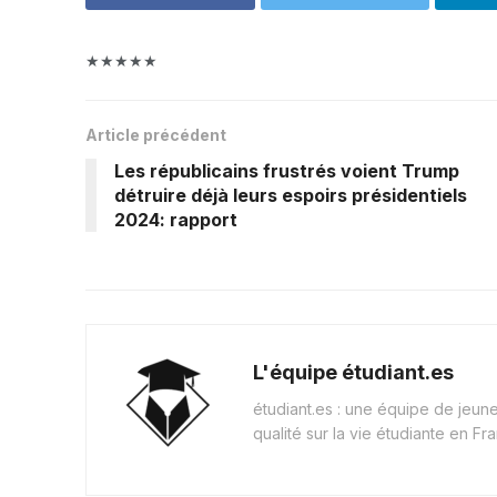
★★★★★
Article précédent
Les républicains frustrés voient Trump
détruire déjà leurs espoirs présidentiels
2024: rapport
L'équipe étudiant.es
étudiant.es : une équipe de jeu
qualité sur la vie étudiante en Fr