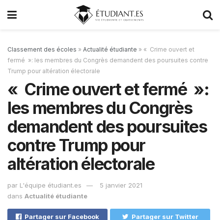
Classement des écoles
»
Actualité étudiante
»
« Crime ouvert et
fermé »: les membres du Congrès demandent des poursuites contre
Trump pour altération électorale
« Crime ouvert et fermé »:
les membres du Congrès
demandent des poursuites
contre Trump pour
altération électorale
par
L'équipe étudiant.es
5 janvier 2021
dans
Actualité étudiante
Partager sur Facebook
Partager sur Twitter