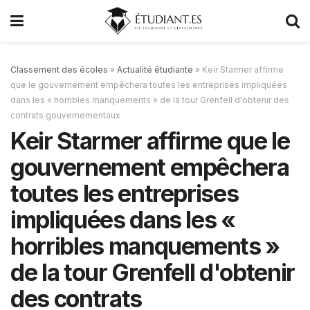
Classement des écoles
»
Actualité étudiante
»
Keir Starmer affirme
que le gouvernement empêchera toutes les entreprises impliquées
dans les « horribles manquements » de la tour Grenfell d'obtenir des
contrats gouvernementaux
Keir Starmer affirme que le
gouvernement empêchera
toutes les entreprises
impliquées dans les «
horribles manquements »
de la tour Grenfell d'obtenir
des contrats