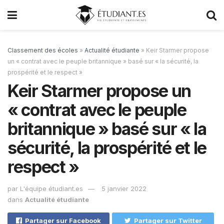
Classement des écoles
»
Actualité étudiante
»
Keir Starmer propose
un « contrat avec le peuple britannique » basé sur « la sécurité, la
prospérité et le respect »
Keir Starmer propose un
« contrat avec le peuple
britannique » basé sur « la
sécurité, la prospérité et le
respect »
par
L'équipe étudiant.es
5 janvier 2022
dans
Actualité étudiante
Partager sur Facebook
Partager sur Twitter