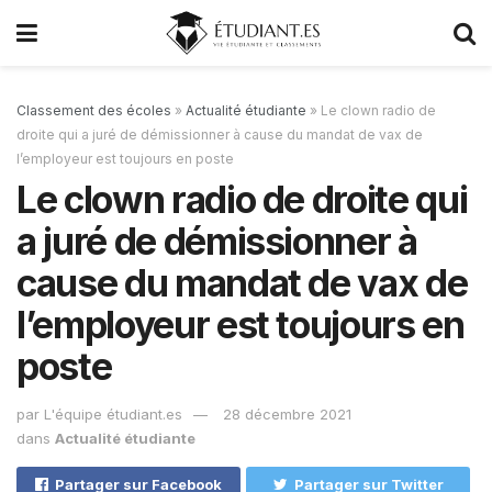
Classement des écoles
»
Actualité étudiante
»
Le clown radio de
droite qui a juré de démissionner à cause du mandat de vax de
l’employeur est toujours en poste
Le clown radio de droite qui
a juré de démissionner à
cause du mandat de vax de
l’employeur est toujours en
poste
par
L'équipe étudiant.es
28 décembre 2021
dans
Actualité étudiante
Partager sur Facebook
Partager sur Twitter