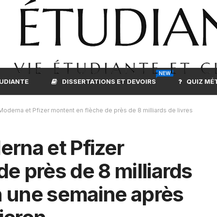
NEW
TUDIANTE
DISSERTATIONS ET DEVOIRS
QUIZ MÉ
Moderna et Pfizer montent en flèche de près de 8 milliards de livres
erna et Pfizer
e près de 8 milliards
en une semaine après