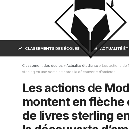
CLASSEMENTS DES ÉCOLES
ACTUALITÉ É
Classement des écoles
»
Actualité étudiante
»
Les actions de 
sterling en une semaine après la découverte d’omicron
Les actions de Mod
montent en flèche d
de livres sterling 