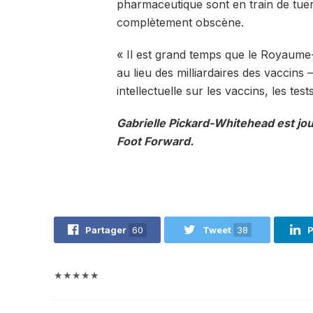
pharmaceutique sont en train de tuer 
complètement obscène.
« Il est grand temps que le Royaume-
au lieu des milliardaires des vaccins 
intellectuelle sur les vaccins, les tes
Gabrielle Pickard-Whitehead est jou
Foot Forward.
Partager
60
Tweet
38
P
★★★★★