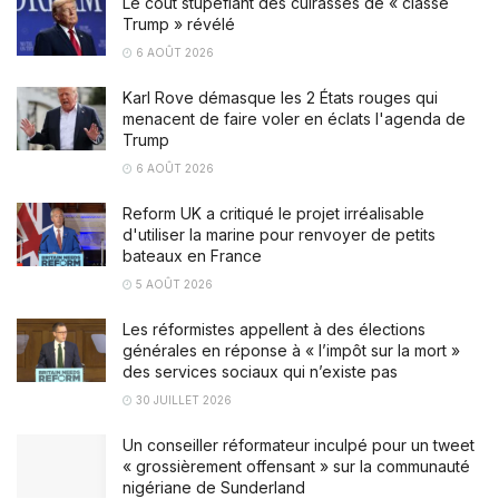
Le coût stupéfiant des cuirassés de « classe
Trump » révélé
6 AOÛT 2026
Karl Rove démasque les 2 États rouges qui
menacent de faire voler en éclats l'agenda de
Trump
6 AOÛT 2026
Reform UK a critiqué le projet irréalisable
d'utiliser la marine pour renvoyer de petits
bateaux en France
5 AOÛT 2026
Les réformistes appellent à des élections
générales en réponse à « l’impôt sur la mort »
des services sociaux qui n’existe pas
30 JUILLET 2026
Un conseiller réformateur inculpé pour un tweet
« grossièrement offensant » sur la communauté
nigériane de Sunderland