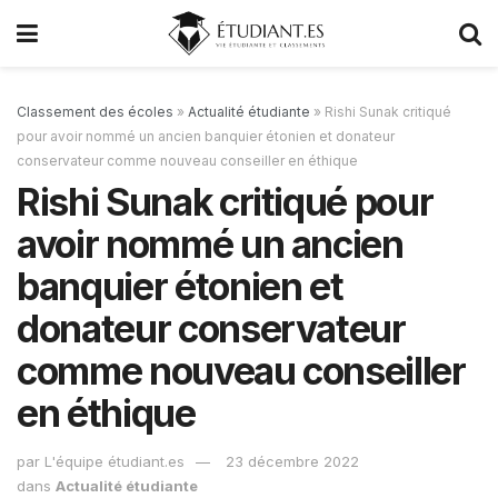
Classement des écoles
»
Actualité étudiante
»
Rishi Sunak critiqué
pour avoir nommé un ancien banquier étonien et donateur
conservateur comme nouveau conseiller en éthique
Rishi Sunak critiqué pour
avoir nommé un ancien
banquier étonien et
donateur conservateur
comme nouveau conseiller
en éthique
par
L'équipe étudiant.es
23 décembre 2022
dans
Actualité étudiante