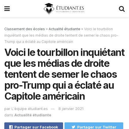
Classement des écoles
»
Actualité étudiante
»
Voici le tourbillon
inquiétant que les médias de droite tentent de semer le chaos pro-
Trump qui a éclaté au Capitole américain
Voici le tourbillon inquiétant
que les médias de droite
tentent de semer le chaos
pro-Trump qui a éclaté au
Capitole américain
par
L'équipe étudiant.es
8 janvier 2021
dans
Actualité étudiante
Partager sur Facebook
Partager sur Twitter