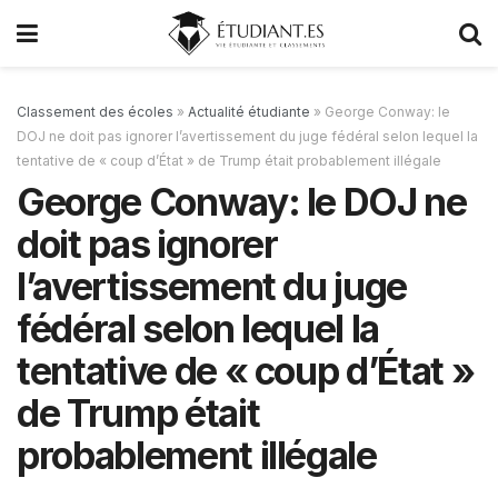
Classement des écoles
»
Actualité étudiante
»
George Conway: le
DOJ ne doit pas ignorer l’avertissement du juge fédéral selon lequel la
tentative de « coup d’État » de Trump était probablement illégale
George Conway: le DOJ ne
doit pas ignorer
l’avertissement du juge
fédéral selon lequel la
tentative de « coup d’État »
de Trump était
probablement illégale