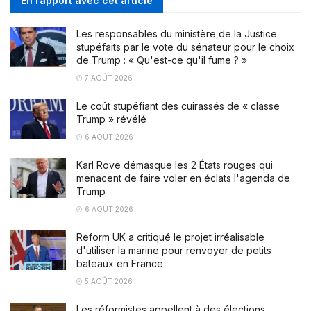
En rapport avec cet article
Les responsables du ministère de la Justice
stupéfaits par le vote du sénateur pour le choix
de Trump : « Qu'est-ce qu'il fume ? »
7 AOÛT 2026
Le coût stupéfiant des cuirassés de « classe
Trump » révélé
6 AOÛT 2026
Karl Rove démasque les 2 États rouges qui
menacent de faire voler en éclats l'agenda de
Trump
6 AOÛT 2026
Reform UK a critiqué le projet irréalisable
d'utiliser la marine pour renvoyer de petits
bateaux en France
5 AOÛT 2026
Les réformistes appellent à des élections