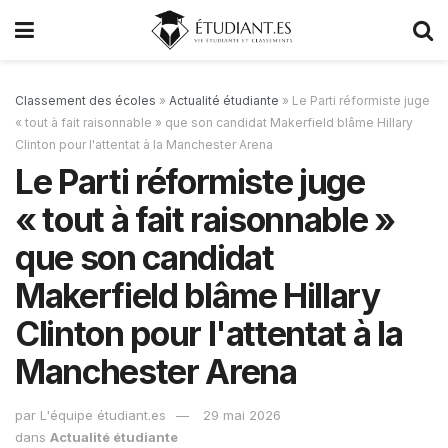
Classement des écoles
»
Actualité étudiante
»
Le Parti réformiste juge
« tout à fait raisonnable » que son candidat Makerfield blâme Hillary
Clinton pour l'attentat à la Manchester Arena
Le Parti réformiste juge
« tout à fait raisonnable »
que son candidat
Makerfield blâme Hillary
Clinton pour l'attentat à la
Manchester Arena
par
L'équipe étudiant.es
29 mai 2026
dans
Actualité étudiante