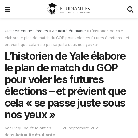
Classement des écoles
»
Actualité étudiante
»
L’historien de Yale
élabore le plan de match du GOP pour voler les futures élections – et
prévient que cela « se passe juste sous nos yeux »
L’historien de Yale élabore
le plan de match du GOP
pour voler les futures
élections – et prévient que
cela « se passe juste sous
nos yeux »
par
L'équipe étudiant.es
28 septembre 2021
dans
Actualité étudiante