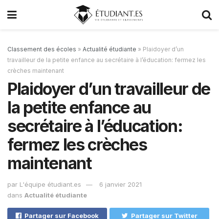
Classement des écoles
»
Actualité étudiante
»
Plaidoyer d’un
travailleur de la petite enfance au secrétaire à l’éducation: fermez les
crèches maintenant
Plaidoyer d’un travailleur de
la petite enfance au
secrétaire à l’éducation:
fermez les crèches
maintenant
par
L'équipe étudiant.es
6 janvier 2021
dans
Actualité étudiante
Partager sur Facebook
Partager sur Twitter