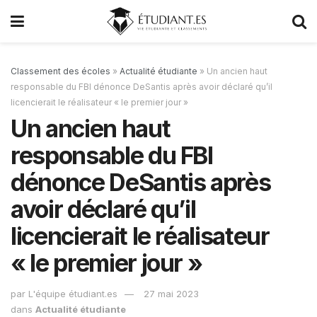
Classement des écoles
»
Actualité étudiante
»
Un ancien haut
responsable du FBI dénonce DeSantis après avoir déclaré qu’il
licencierait le réalisateur « le premier jour »
Un ancien haut
responsable du FBI
dénonce DeSantis après
avoir déclaré qu’il
licencierait le réalisateur
« le premier jour »
par
L'équipe étudiant.es
27 mai 2023
dans
Actualité étudiante