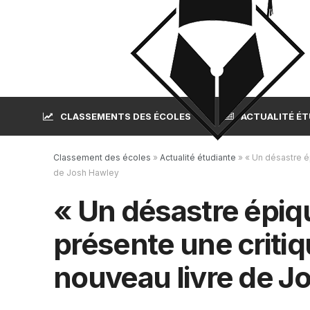
CLASSEMENTS DES ÉCOLES
ACTUALITÉ É
Classement des écoles
»
Actualité étudiante
»
« Un désastre ép
de Josh Hawley
« Un désastre épiqu
présente une critiq
nouveau livre de J