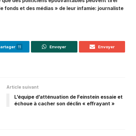
 que des politiciens épouvantables peuvent tirer
e fonds et des médias » de leur infamie: journaliste
artager
11
Envoyer
Envoyer
Article suivant
L’équipe d’atténuation de Feinstein essaie et
échoue à cacher son déclin « effrayant »