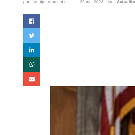
par
L'équipe étudiant.es
20 mai 2023
dans
Actualit