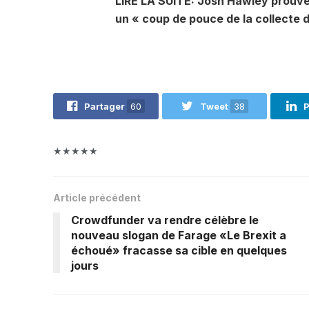
LIRE LA SUITE: Josh Hawley prouve
un « coup de pouce de la collecte d
Partager
60
Tweet
38
P
★★★★★
Article précédent
Crowdfunder va rendre célèbre le
nouveau slogan de Farage «Le Brexit a
échoué» fracasse sa cible en quelques
jours