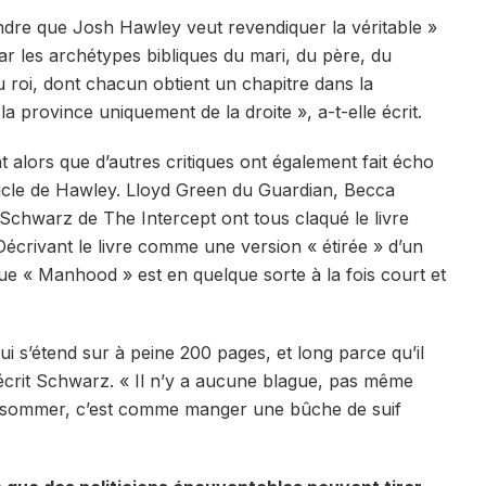
ndre que Josh Hawley veut revendiquer la véritable »
, par les archétypes bibliques du mari, du père, du
du roi, dont chacun obtient un chapitre dans la
a province uniquement de la droite », a-t-elle écrit.
nt alors que d’autres critiques ont également fait écho
rticle de Hawley. Lloyd Green du Guardian, Becca
Schwarz de The Intercept ont tous claqué le livre
Décrivant le livre comme une version « étirée » d’un
 que « Manhood » est en quelque sorte à la fois court et
ui s’étend sur à peine 200 pages, et long parce qu’il
écrit Schwarz. « Il n’y a aucune blague, pas même
nsommer, c’est comme manger une bûche de suif