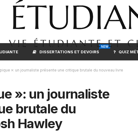
NEW
TUDIANTE
DISSERTATIONS ET DEVOIRS
QUIZ MÉ
ique »: un journaliste présente une critique brutale du nouveau livre
e »: un journaliste
ue brutale du
osh Hawley