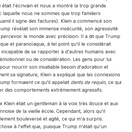
 était l'écrivain et nous a montré la trop grande
c laquelle nous ne sommes que trop familiers
quand il signe des factures). Klein a commencé son
rump révélait son immense insécurité, son agressivité
à percevoir le monde avec précision. Il a dit que Trump
ue et paranoïaque, à tel point qu'il le considérait
t incapable de se rapporter à d'autres humains avec
motionnel ou de considération. Les gens pour lui
 pour nourrir son insatiable besoin d'adoration et
ment sa signature, Klein a expliqué que les connexions
rump formaient ce qu'il appelait
dents de requin
, ce qui
pter des comportements extrêmement agressifs.
ix Klein était un gentleman à la voix très douce et aux
noise de la vieille école. Cependant, alors qu'il
iblement bouleversé et agité, ce qui m'a surpris.
 chose à l'effet que, puisque Trump n'était qu'un