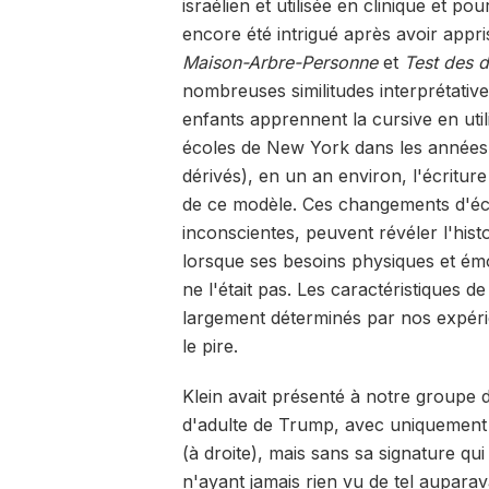
israélien et utilisée en clinique et po
encore été intrigué après avoir appr
Maison-Arbre-Personne
et
Test des d
nombreuses similitudes interprétatives
enfants apprennent la cursive en util
écoles de New York dans les années
dérivés), en un an environ, l'écritur
de ce modèle. Ces changements d'écr
inconscientes, peuvent révéler l'his
lorsque ses besoins physiques et émoti
ne l'était pas. Les caractéristiques d
largement déterminés par nos expérie
le pire.
Klein avait présenté à notre groupe 
d'adulte de Trump, avec uniquement s
(à droite), mais sans sa signature qui
n'ayant jamais rien vu de tel auparav