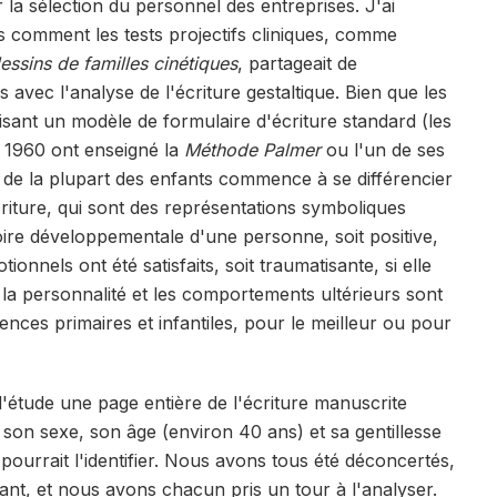
ur la sélection du personnel des entreprises. J'ai
is comment les tests projectifs cliniques, comme
essins de familles cinétiques
, partageait de
 avec l'analyse de l'écriture gestaltique. Bien que les
isant un modèle de formulaire d'écriture standard (les
 1960 ont enseigné la
Méthode Palmer
ou l'un de ses
e de la plupart des enfants commence à se différencier
iture, qui sont des représentations symboliques
toire développementale d'une personne, soit positive,
onnels ont été satisfaits, soit traumatisante, si elle
e la personnalité et les comportements ultérieurs sont
nces primaires et infantiles, pour le meilleur ou pour
d'étude une page entière de l'écriture manuscrite
on sexe, son âge (environ 40 ans) et sa gentillesse
 pourrait l'identifier. Nous avons tous été déconcertés,
ant, et nous avons chacun pris un tour à l'analyser.