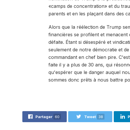
«camps de concentration» et du traum
parents et en les plaçant dans des c
Alors que la réélection de Trump sembl
financières se profilent et menacent d
défaite. Étant si désespéré et vindica
seulement de notre démocratie et de
commandant en chef bien pire. C'est l
faite il y a plus de 30 ans, qui rés
qu'espérer que le danger auquel no
sommes donc prêts à nous battre po
Partager
60
Tweet
38
P