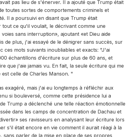
avait pas lieu de s'énerver. Il a ajouté que Trump était
de toutes sortes de comportements criminels et
é. Il a poursuivi en disant que Trump était
tout ce qu'il voulait, le décrivant comme une
voies sans interruption», ajoutant «et Dieu aide
is de plus, j'ai essayé de le dénigrer sans succès, sur
c ces mots suivants inoubliables et exacts: "J'ai
0 échantillons d'écriture sur plus de 60 ans, et
re que j'aie jamais vu. En fait, la seule écriture qui me
se est celle de Charles Manson. "
pas exagéré, mais j'ai eu longtemps à réfléchir aux
venu si bouleversé, comme cette présidence lui a
e de Trump a déclenché une telle réaction émotionnelle
passée dans les camps de concentration de Dachau et
ivertir» ses ravisseurs en analysant leur écriture lors
r s'il était encore en vie comment il aurait réagi à la
, sans parler de la mise en place de ses propres