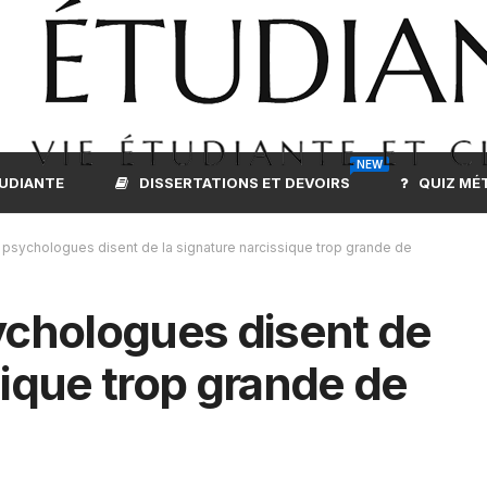
NEW
TUDIANTE
DISSERTATIONS ET DEVOIRS
QUIZ MÉ
s psychologues disent de la signature narcissique trop grande de
sychologues disent de
sique trop grande de