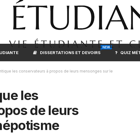
NEW
TUDIANTE
DISSERTATIONS ET DEVOIRS
QUIZ MÉ
ritique les conservateurs à propos de leurs mensonges sur le
que les
opos de leurs
népotisme