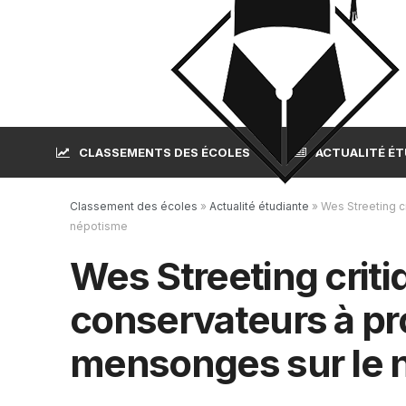
CLASSEMENTS DES ÉCOLES
ACTUALITÉ É
Classement des écoles
»
Actualité étudiante
»
Wes Streeting c
népotisme
Wes Streeting criti
conservateurs à pr
mensonges sur le 