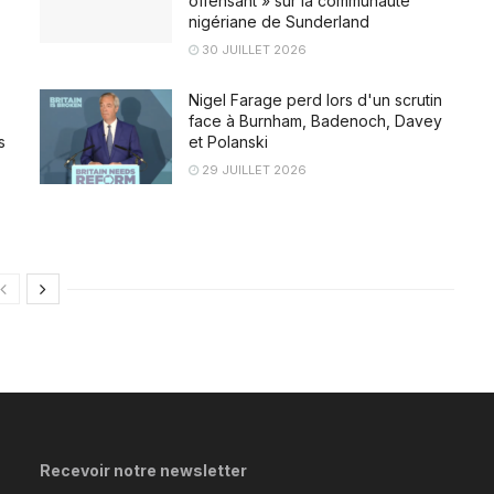
offensant » sur la communauté
nigériane de Sunderland
30 JUILLET 2026
Nigel Farage perd lors d'un scrutin
face à Burnham, Badenoch, Davey
s
et Polanski
29 JUILLET 2026
Recevoir notre newsletter