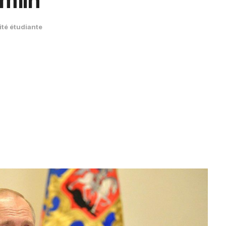
mlin
ité étudiante