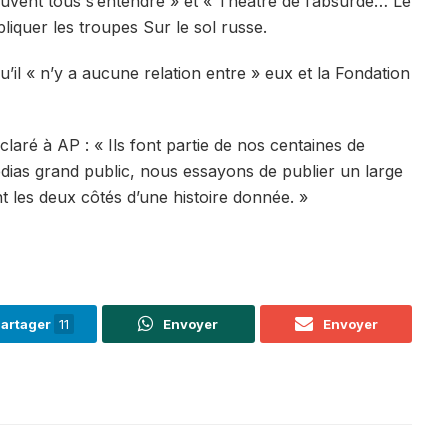
peuvent tous s’entendre » et « Théâtre de l’absurde… Le
iquer les troupes Sur le sol russe.
l « n’y a aucune relation entre » eux et la Fondation
aré à AP : « Ils font partie de nos centaines de
dias grand public, nous essayons de publier un large
t les deux côtés d’une histoire donnée. »
artager
11
Envoyer
Envoyer