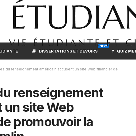
NEW
TUDIANTE
DISSERTATIONS ET DEVOIRS
QUIZ MÉ
s du renseignement américain accusent un site Web financier de
du renseignement
 un site Web
 de promouvoir la