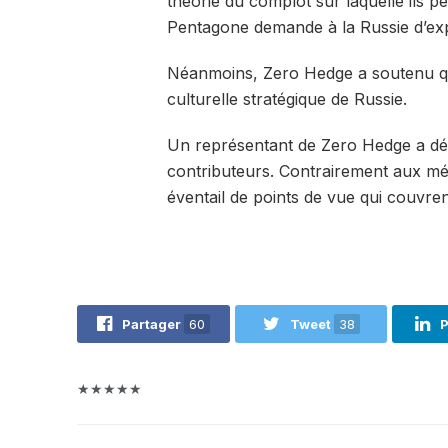
théorie du complot sur laquelle ils 
Pentagone demande à la Russie d’expl
Néanmoins, Zero Hedge a soutenu qu’i
culturelle stratégique de Russie.
Un représentant de Zero Hedge a décl
contributeurs. Contrairement aux mé
éventail de points de vue qui couvren
Partager
60
Tweet
38
P
★★★★★