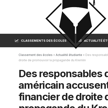
CLASSEMENTS DES ÉCOLES
ACTUALITÉ É
Classement des écoles
»
Actualité étudiante
»
Des responsable
droite de promouvoir la propagande du Kremlin
Des responsables 
américain accusent
financier de droite