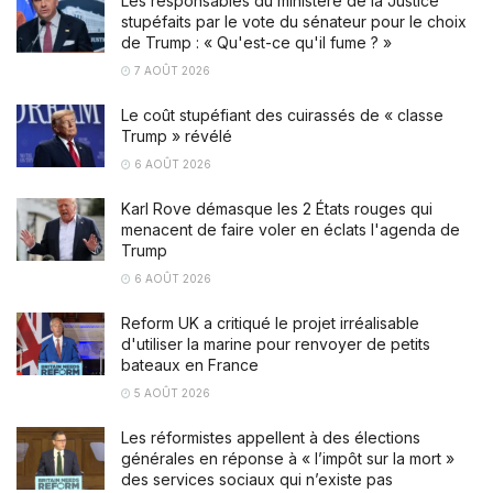
Les responsables du ministère de la Justice
stupéfaits par le vote du sénateur pour le choix
de Trump : « Qu'est-ce qu'il fume ? »
7 AOÛT 2026
Le coût stupéfiant des cuirassés de « classe
Trump » révélé
6 AOÛT 2026
Karl Rove démasque les 2 États rouges qui
menacent de faire voler en éclats l'agenda de
Trump
6 AOÛT 2026
Reform UK a critiqué le projet irréalisable
d'utiliser la marine pour renvoyer de petits
bateaux en France
5 AOÛT 2026
Les réformistes appellent à des élections
générales en réponse à « l’impôt sur la mort »
des services sociaux qui n’existe pas