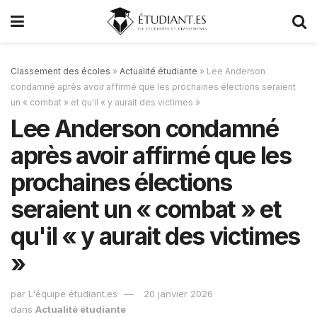
Classement des écoles
»
Actualité étudiante
»
Lee Anderson
condamné après avoir affirmé que les prochaines élections seraient
un « combat » et qu'il « y aurait des victimes »
Lee Anderson condamné
après avoir affirmé que les
prochaines élections
seraient un « combat » et
qu'il « y aurait des victimes
»
par
L'équipe étudiant.es
20 janvier 2026
dans
Actualité étudiante