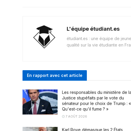
L'équipe étudiant.es
étudiant.es : une équipe de jeu
qualité sur la vie étudiante en Fr
En rapport avec cet article
Les responsables du ministère de l
Justice stupéfaits par le vote du
sénateur pour le choix de Trump : «
Qu'est-ce qu'il fume ? »
7 AOÛT 2026
Karl Rove démasque les 2 États