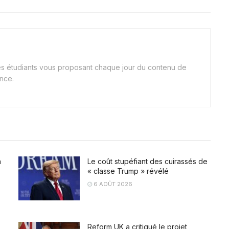
nes étudiants vous proposant chaque jour du contenu de
ance.
a
Le coût stupéfiant des cuirassés de
« classe Trump » révélé
6 AOÛT 2026
Reform UK a critiqué le projet