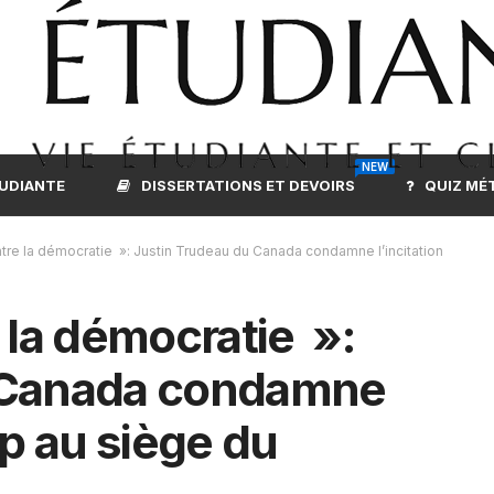
NEW
TUDIANTE
DISSERTATIONS ET DEVOIRS
QUIZ MÉ
tre la démocratie »: Justin Trudeau du Canada condamne l’incitation
 la démocratie »:
u Canada condamne
mp au siège du