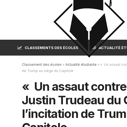
CLASSEMENTS DES ÉCOLES
ACTUALITÉ É
Classement des écoles
»
Actualité étudiante
»
« Un assaut con
de Trump au siège du Capitole
« Un assaut contre
Justin Trudeau d
l’incitation de Tru