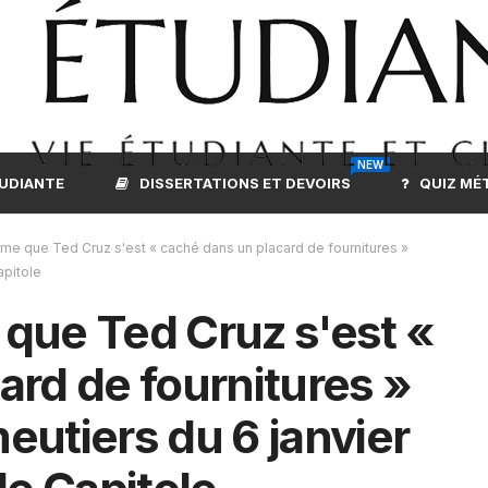
NEW
TUDIANTE
DISSERTATIONS ET DEVOIRS
QUIZ MÉ
irme que Ted Cruz s'est « caché dans un placard de fournitures »
apitole
e que Ted Cruz s'est «
ard de fournitures »
eutiers du 6 janvier