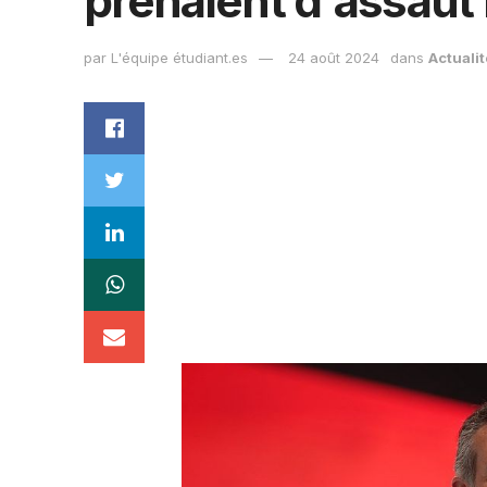
prenaient d'assaut 
par
L'équipe étudiant.es
24 août 2024
dans
Actualit