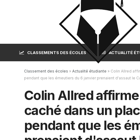
CLASSEMENTS DES ÉCOLES
ACTUALITÉ É
Classement des écoles
»
Actualité étudiante
»
Colin Allred aff
pendant que les émeutiers du 6 janvier prenaient d'assaut le C
Colin Allred affirm
caché dans un plac
pendant que les ém