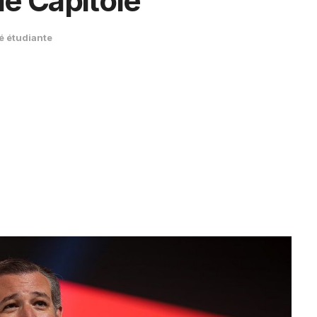
le Capitole
é étudiante