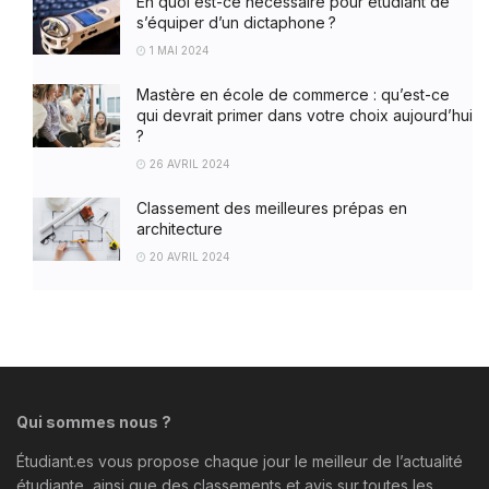
En quoi est-ce nécessaire pour étudiant de
s’équiper d’un dictaphone ?
1 MAI 2024
Mastère en école de commerce : qu’est-ce
qui devrait primer dans votre choix aujourd’hui
?
26 AVRIL 2024
Classement des meilleures prépas en
architecture
20 AVRIL 2024
Qui sommes nous ?
Étudiant.es vous propose chaque jour le meilleur de l’actualité
étudiante, ainsi que des classements et avis sur toutes les