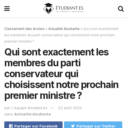
Classement des écoles
»
Actualité étudiante
»
Qui sont exactement
les membres du parti conservateur qui choisissent notre prochain
premier ministre ?
Qui sont exactement les
membres du parti
conservateur qui
choisissent notre prochain
premier ministre ?
par
L'équipe étudiant.es
23 août 2022
dans
Actualité étudiante
Partager sur Facebook
Partager sur Twitter