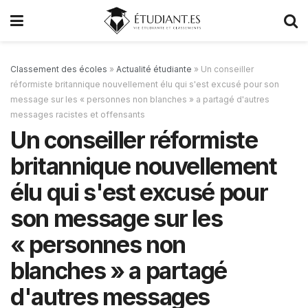
Classement des écoles
»
Actualité étudiante
»
Un conseiller
réformiste britannique nouvellement élu qui s'est excusé pour son
message sur les « personnes non blanches » a partagé d'autres
messages racistes et offensants
Un conseiller réformiste
britannique nouvellement
élu qui s'est excusé pour
son message sur les
« personnes non
blanches » a partagé
d'autres messages