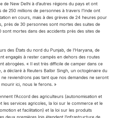
ne de New Delhi à d’autres régions du pays et ont
us de 250 millions de personnes à travers l’Inde ont
station en cours, mais à des grèves de 24 heures pour
rs, près de 30 personnes sont mortes des suites de
0 sont mortes dans des accidents près des sites de
eurs des États du nord du Punjab, de l’Haryana, de
sont engagés à rester campés en dehors des routes
ent abrogées. « Il est très difficile de camper dans ce
, a déclaré à Reuters Balbir Singh, un octogénaire du
us ne reviendrons pas tant que nos demandes ne seront
mourir ici, nous le ferons. »
ennent l’Accord des agriculteurs (autonomisation et
t les services agricoles, la loi sur le commerce et le
tion et facilitation) et la loi sur les produits
es deux premières lois étendent l’infrastructure de