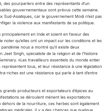
té, des pourparlers entre des représentants d’un
onsables gouvernementaux sont prévus cette semaine.
x Sud-Asiatiques, car le gouvernement Modi n’est pas
liger la violence aux manifestants de sa politique.
u principalement en Inde et soient en faveur des
 de noter qu’elles ont un impact sur les conditions et les
a pandémie nous a montré qu’il existe deux
eet Singh, spécialiste de la religion et de l’histoire
Seminary. «Les travailleurs essentiels du monde entier
s représentent tous, et leur résistance à une législation
ultra-riches est une résistance qui parle à tant d’entre
us grands producteurs et exportateurs d’épices au
festations se déroulent mènent les exportations
En dehors de la nourriture, ces herbes sont également
ratiques médicales. Il y a des chances que quelque