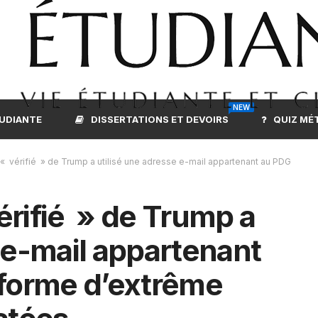
NEW
TUDIANTE
DISSERTATIONS ET DEVOIRS
QUIZ MÉ
 vérifié » de Trump a utilisé une adresse e-mail appartenant au PDG
rifié » de Trump a
 e-mail appartenant
-forme d’extrême