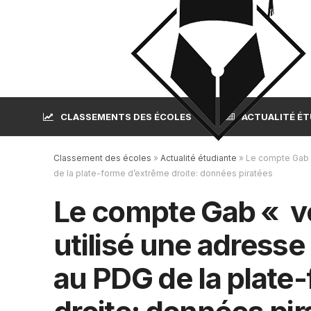
CLASSEMENTS DES ÉCOLES
ACTUALITÉ É
Classement des écoles
»
Actualité étudiante
»
Le compte Gab «
de la plate-forme d’extrême droite: données piratées
Le compte Gab « vé
utilisé une adresse
au PDG de la plate