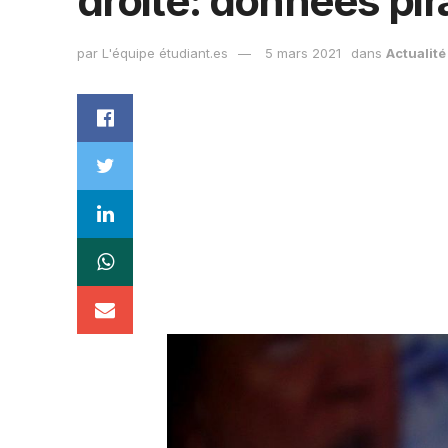
droite: données pir
par
L'équipe étudiant.es
5 mars 2021
dans
Actualité