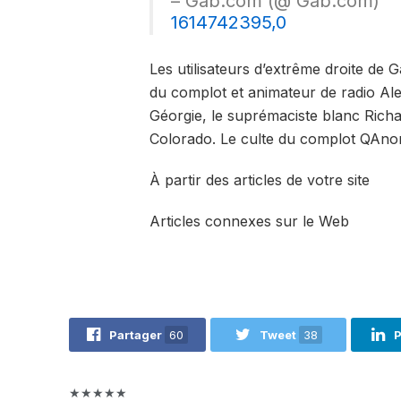
– Gab.com (@ Gab.com)
1614742395,0
Les utilisateurs d’extrême droite de G
du complot et animateur de radio Al
Géorgie, le suprémaciste blanc Rich
Colorado. Le culte du complot QAno
À partir des articles de votre site
Articles connexes sur le Web
Partager
60
Tweet
38
P
★★★★★