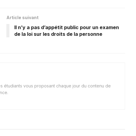
Article suivant
Il n’y a pas d’appétit public pour un examen
de la loi sur les droits de la personne
nes étudiants vous proposant chaque jour du contenu de
ance.