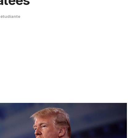
atées
 étudiante