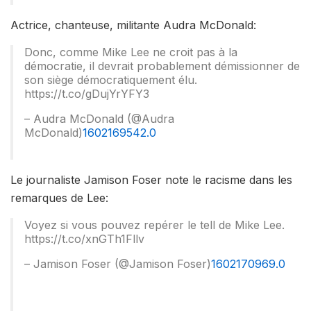
Actrice, chanteuse, militante Audra McDonald:
Donc, comme Mike Lee ne croit pas à la
démocratie, il devrait probablement démissionner de
son siège démocratiquement élu.
https://t.co/gDujYrYFY3
– Audra McDonald (@Audra
McDonald)
1602169542.0
Le journaliste Jamison Foser note le racisme dans les
remarques de Lee:
Voyez si vous pouvez repérer le tell de Mike Lee.
https://t.co/xnGTh1Fllv
– Jamison Foser (@Jamison Foser)
1602170969.0